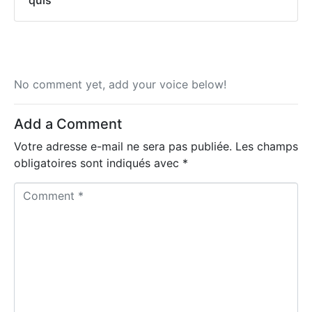
No comment yet, add your voice below!
Add a Comment
Votre adresse e-mail ne sera pas publiée.
Les champs
obligatoires sont indiqués avec
*
C
o
m
m
e
n
t
*