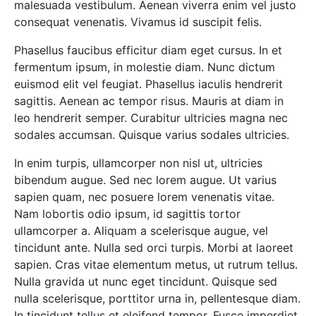
malesuada vestibulum. Aenean viverra enim vel justo
consequat venenatis. Vivamus id suscipit felis.
Phasellus faucibus efficitur diam eget cursus. In et
fermentum ipsum, in molestie diam. Nunc dictum
euismod elit vel feugiat. Phasellus iaculis hendrerit
sagittis. Aenean ac tempor risus. Mauris at diam in
leo hendrerit semper. Curabitur ultricies magna nec
sodales accumsan. Quisque varius sodales ultricies.
In enim turpis, ullamcorper non nisl ut, ultricies
bibendum augue. Sed nec lorem augue. Ut varius
sapien quam, nec posuere lorem venenatis vitae.
Nam lobortis odio ipsum, id sagittis tortor
ullamcorper a. Aliquam a scelerisque augue, vel
tincidunt ante. Nulla sed orci turpis. Morbi at laoreet
sapien. Cras vitae elementum metus, ut rutrum tellus.
Nulla gravida ut nunc eget tincidunt. Quisque sed
nulla scelerisque, porttitor urna in, pellentesque diam.
In tincidunt tellus et eleifend tempor. Fusce imperdiet