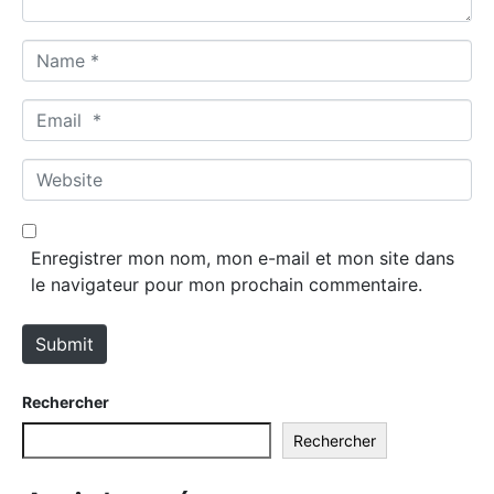
N
a
m
E
e
m
*
a
W
i
e
l
b
*
s
Enregistrer mon nom, mon e-mail et mon site dans
i
le navigateur pour mon prochain commentaire.
t
e
Submit
Rechercher
Rechercher