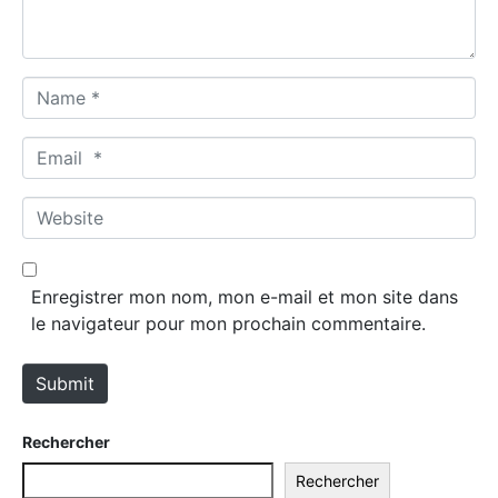
t
*
N
a
m
E
e
m
*
a
W
i
e
l
b
*
s
Enregistrer mon nom, mon e-mail et mon site dans
i
le navigateur pour mon prochain commentaire.
t
e
Submit
Rechercher
Rechercher