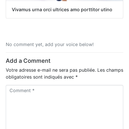
Vivamus urna orci ultrices amo porttitor utino
No comment yet, add your voice below!
Add a Comment
Votre adresse e-mail ne sera pas publiée.
Les champs
obligatoires sont indiqués avec
*
C
o
m
m
e
n