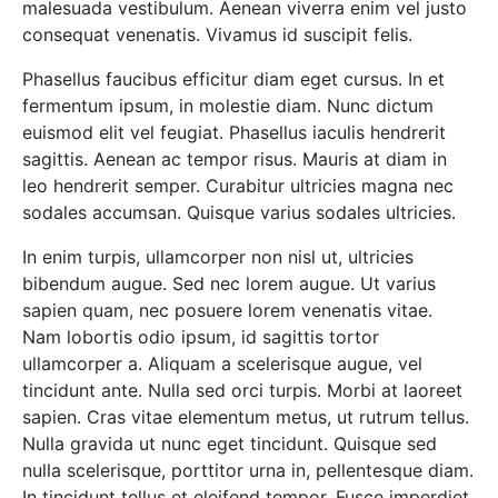
malesuada vestibulum. Aenean viverra enim vel justo
consequat venenatis. Vivamus id suscipit felis.
Phasellus faucibus efficitur diam eget cursus. In et
fermentum ipsum, in molestie diam. Nunc dictum
euismod elit vel feugiat. Phasellus iaculis hendrerit
sagittis. Aenean ac tempor risus. Mauris at diam in
leo hendrerit semper. Curabitur ultricies magna nec
sodales accumsan. Quisque varius sodales ultricies.
In enim turpis, ullamcorper non nisl ut, ultricies
bibendum augue. Sed nec lorem augue. Ut varius
sapien quam, nec posuere lorem venenatis vitae.
Nam lobortis odio ipsum, id sagittis tortor
ullamcorper a. Aliquam a scelerisque augue, vel
tincidunt ante. Nulla sed orci turpis. Morbi at laoreet
sapien. Cras vitae elementum metus, ut rutrum tellus.
Nulla gravida ut nunc eget tincidunt. Quisque sed
nulla scelerisque, porttitor urna in, pellentesque diam.
In tincidunt tellus et eleifend tempor. Fusce imperdiet