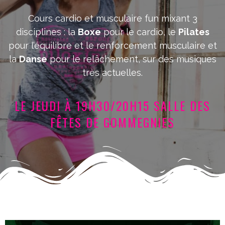
Cours cardio et musculaire fun mixant 3
disciplines : la
Boxe
pour le cardio, le
Pilates
pour l’équilibre et le renforcement musculaire et
la
Danse
pour le relâchement, sur des musiques
très actuelles.
LE JEUDI À 19H30/20H15 SALLE DES
FÊTES DE GOMMEGNIES