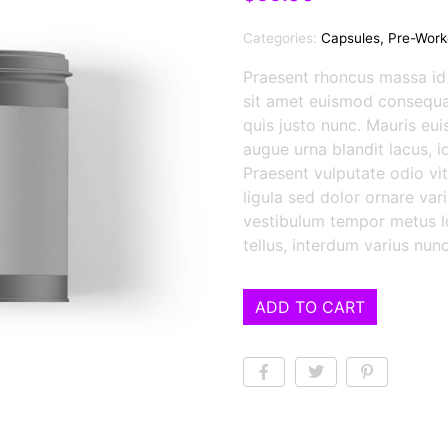
Categories:
Capsules
,
Pre-Work
Praesent rhoncus massa id v
sit amet euismod consequa
quis justo nunc. Mauris eu
augue urna blandit lacus, i
Praesent vulputate odio vit
ligula sed dolor ornare vari
vestibulum tempor metus lo
tellus, interdum varius nun
ADD TO CART