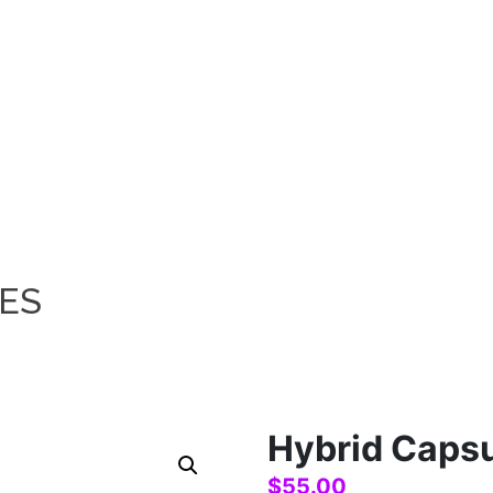
ES
Hybrid Caps
$
55.00